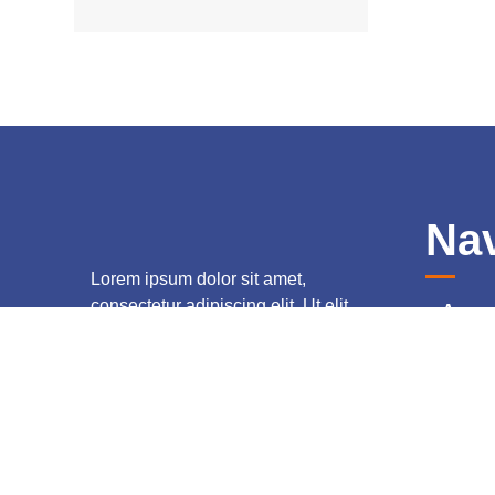
Nav
Lorem ipsum dolor sit amet,
consectetur adipiscing elit. Ut elit
Accue
tellus, luctus nec ullamcorper mattis,
Qui s
pulvinar dapibus leo.
Nos S
Catalo
Conta