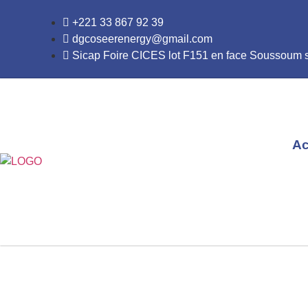
+221 33 867 92 39
dgcoseerenergy@gmail.com
Sicap Foire CICES lot F151 en face Soussoum
Ac