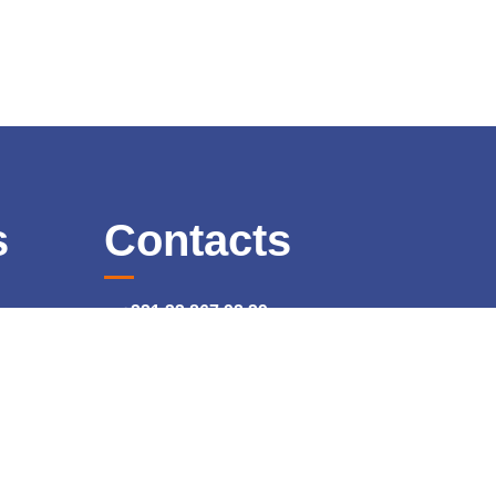
s
Contacts
+221 33 867 92 39
dgcoseerenergy@gmail.com
Sicap Foire CICES lot F151 en
face Soussoum sud foire
DAKAR