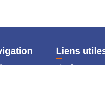
igation
Liens utile
il
Accueil
ommes-nous ?
Qui sommes-nous ?
ervices
Nos Services
gue de produits
Catalogue de produits
cts
Contacts